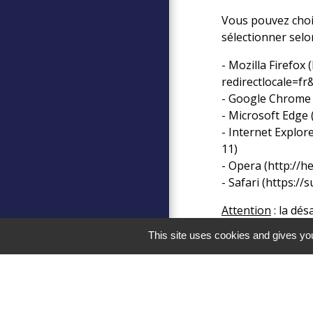
Vous pouvez chois
sélectionner selo
- Mozilla Firefox (
redirectlocale=fr
- Google Chrome 
- Microsoft Edge 
- Internet Explore
11
)
- Opera (
http://h
- Safari (
https://
Attention
: la dés
This site uses cookies and gives you