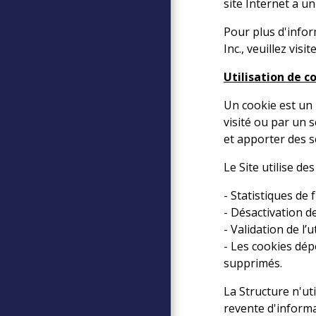
site Internet a u
Pour plus d'inform
Inc., veuillez visit
Utilisation de c
Un cookie est un 
visité ou par un s
et apporter des 
Le Site utilise de
- Statistiques de 
- Désactivation de
- Validation de l’u
- Les cookies dép
supprimés.
La Structure n'ut
revente d'informa