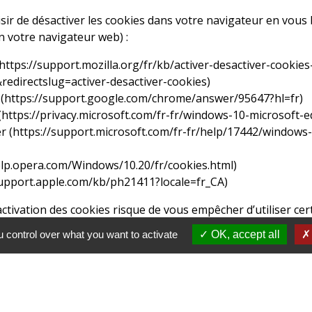
ir de désactiver les cookies dans votre navigateur en vous
n votre navigateur web) :
https://support.mozilla.org/fr/kb/activer-desactiver-cookie
&redirectslug=activer-desactiver-cookies
)
(
https://support.google.com/chrome/answer/95647?hl=fr
)
(
https://privacy.microsoft.com/fr-fr/windows-10-microsoft-
r (
https://support.microsoft.com/fr-fr/help/17442/windows
elp.opera.com/Windows/10.20/fr/cookies.html
)
support.apple.com/kb/ph21411?locale=fr_CA
)
activation des cookies risque de vous empêcher d’utiliser cer
 control over what you want to activate
OK, accept all
Contacts