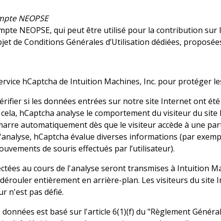
ompte NEOPSE
te NEOPSE, qui peut être utilisé pour la contribution sur le 
objet de Conditions Générales d’Utilisation dédiées, proposée
e service hCaptcha de Intuition Machines, Inc. pour protéger l
érifier si les données entrées sur notre site Internet ont
cela, hCaptcha analyse le comportement du visiteur du site I
arre automatiquement dès que le visiteur accède à une parti
l'analyse, hCaptcha évalue diverses informations (par exemple, 
ouvements de souris effectués par l’utilisateur).
ctées au cours de l'analyse seront transmises à Intuition M
e dérouler entièrement en arrière-plan. Les visiteurs du site
eur n'est pas défié.
 données est basé sur l'article 6(1)(f) du "Règlement Généra