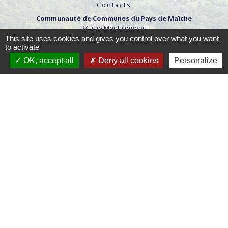
Contacts
Communauté de Communes du Pays de Maîche
24, rue Montalembert
25120 Maîche - FRANCE
This site uses cookies and gives you control over what you want
+33 3 81 64 17 06
to activate
OK, accept all
Deny all cookies
Personalize
Contact par formulaire
Horaires d'ouverture :
Lundi : 9h-12h / 14h-17h
Mardi : 9h-12h /14h-18h
Mercredi : 9h-12h / 14h-17h
Jeudi : 9h-12h /14h-18h
Vendredi : 9h-12h
Mentions légales
-
Politique de confidentialité
-
Accessibilité
-
Plan du site
-
Gestion des cookies