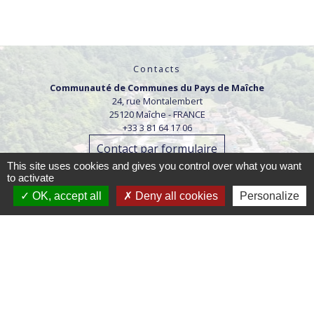
Contacts
Communauté de Communes du Pays de Maîche
24, rue Montalembert
25120 Maîche - FRANCE
+33 3 81 64 17 06
Contact par formulaire
This site uses cookies and gives you control over what you want
to activate
Horaires d'ouverture :
OK, accept all
Deny all cookies
Personalize
Lundi : 9h-12h / 14h-17h
Mardi : 9h-12h /14h-18h
Mercredi : 9h-12h / 14h-17h
Jeudi : 9h-12h /14h-18h
Vendredi : 9h-12h