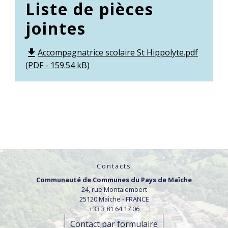
Liste de pièces
jointes
Accompagnatrice scolaire St Hippolyte.pdf
file_download
(PDF - 159.54 kB)
Contacts
Communauté de Communes du Pays de Maîche
24, rue Montalembert
25120 Maîche - FRANCE
+33 3 81 64 17 06
Contact par formulaire