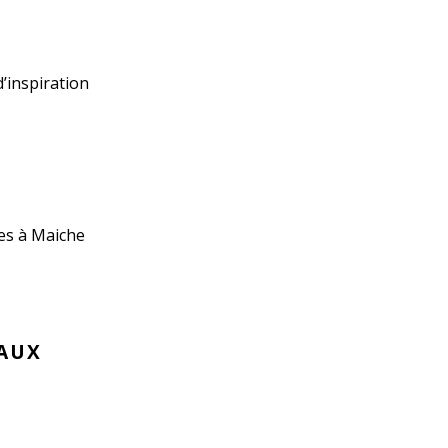
’inspiration
es à Maiche
CAUX