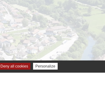
h
Deny all cookies
Personalize
-
Plan du site
-
Gestion des cookies
es Communes