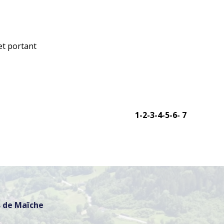
let portant
1
-2
-3
-4
-5
-6
-
7
 de Maîche