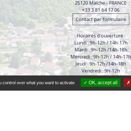
25120 Maîche - FRANCE
+33 3 81 64 17 06
Contact par formulaire
Horaires d'ouverture :
Lundi : 9h-12h / 14h-17h
Mardi : 9h-12h /14h-18h
Mercredi : 9h-12h / 14h-17
Jeudi : 9h-12h /14h-18h
Vendredi : 9h-12h
 control over what you want to activate
OK, accept all
tions légales
-
Politique de confidentialité
-
Accessibilité
Site créé en partenariat avec Réseau d