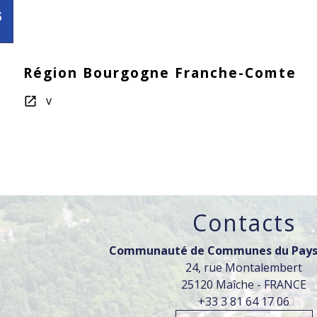
Région Bourgogne Franche-Comte
v
open_in_new
Contacts
Communauté de Communes du Pays
24, rue Montalembert
25120 Maîche - FRANCE
+33 3 81 64 17 06