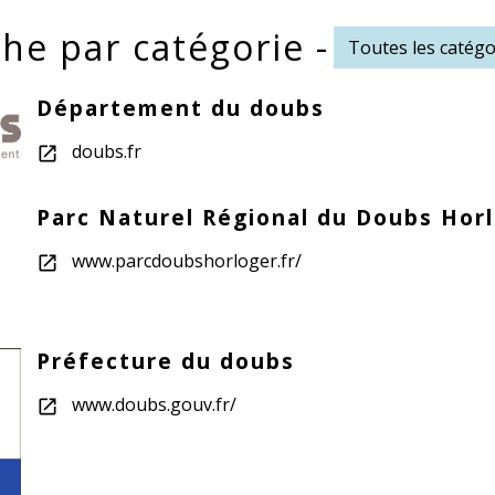
he par catégorie -
Toutes les catégo
Département du doubs
doubs.fr
open_in_new
Parc Naturel Régional du Doubs Hor
www.parcdoubshorloger.fr/
open_in_new
Préfecture du doubs
www.doubs.gouv.fr/
open_in_new