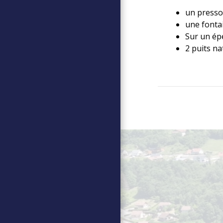
un pressoi
une fonta
Sur un épe
2 puits na