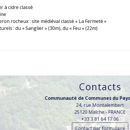
r à cidre classé
ine
ron rocheux : site médiéval classé « La Fermeté »
turels : du « Sanglier » (30m), du « Feu » (22m)
Contacts
Communauté de Communes du Pays
24, rue Montalembert
25120 Maîche - FRANCE
+33 3 81 64 17 06
Contact par formulaire