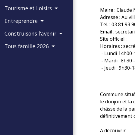
Tourisme et Loisirs
Maire : Claud
Adresse : Au vil
Entreprendre
Tel. : 03 81 93 
Email : secreta
Construisons l’avenir
Site officiel :
Tous famille 2026
Horaires : sec
- Lundi 14h00
- Mardi : 8h30 
- Jeudi : 9h30-
Commune située 
le donjon et la
châsse de la par
définitivement 
A découvrir