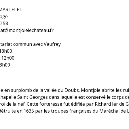
e MARTELET
lage
90 58
riat@montjoielechateau.fr
rétariat commun avec Vaufrey
-18h00
- 12h00
18h00
en surplomb de la vallée du Doubs. Montjoie abrite les rui
 chapelle Saint Georges dans laquelle est conservé le corps
oi de la nef. Cette forteresse fut édifiée par Richard Ier de 
détruite en 1635 par les troupes françaises du Maréchal de 