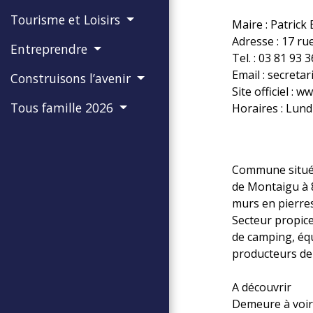
Tourisme et Loisirs
Maire : Patric
Adresse : 17 ru
Entreprendre
Tel. : 03 81 93 
Email : secretar
Construisons l’avenir
Site officiel : 
Tous famille 2026
Horaires : Lund
Commune située 
de Montaigu à 8
murs en pierres
Secteur propice
de camping, équ
producteurs de 
A découvrir
Demeure à voir 